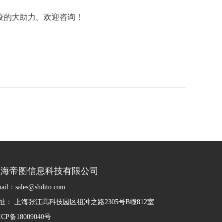
疫的大助力。欢迎咨询！
上海帝图信息科技有限公司
ail：sales@shdito.com
址： 上海张江高科技园区祖冲之路2305号B幢812室
ICP备18009040号