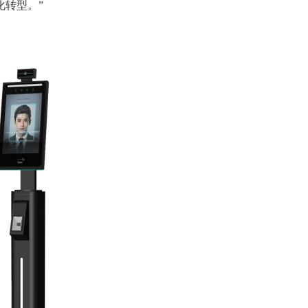
化转型
。
”